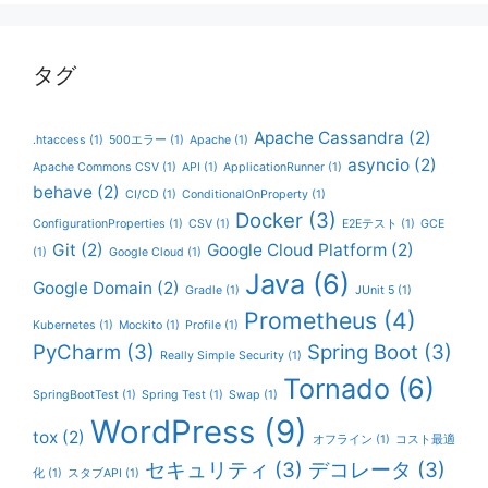
タグ
Apache Cassandra
(2)
.htaccess
(1)
500エラー
(1)
Apache
(1)
asyncio
(2)
Apache Commons CSV
(1)
API
(1)
ApplicationRunner
(1)
behave
(2)
CI/CD
(1)
ConditionalOnProperty
(1)
Docker
(3)
ConfigurationProperties
(1)
CSV
(1)
E2Eテスト
(1)
GCE
Git
(2)
Google Cloud Platform
(2)
(1)
Google Cloud
(1)
Java
(6)
Google Domain
(2)
Gradle
(1)
JUnit 5
(1)
Prometheus
(4)
Kubernetes
(1)
Mockito
(1)
Profile
(1)
PyCharm
(3)
Spring Boot
(3)
Really Simple Security
(1)
Tornado
(6)
SpringBootTest
(1)
Spring Test
(1)
Swap
(1)
WordPress
(9)
tox
(2)
オフライン
(1)
コスト最適
セキュリティ
(3)
デコレータ
(3)
化
(1)
スタブAPI
(1)