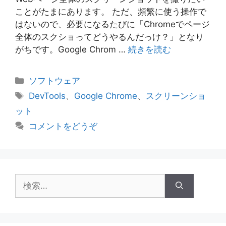
ことがたまにあります。 ただ、頻繁に使う操作で
はないので、必要になるたびに「Chromeでページ
全体のスクショってどうやるんだっけ？」となり
がちです。Google Chrom …
続きを読む
カ
ソフトウェア
テ
タ
DevTools
、
Google Chrome
、
スクリーンショ
ゴ
グ
ット
リ
コメントをどうぞ
ー
検
索: