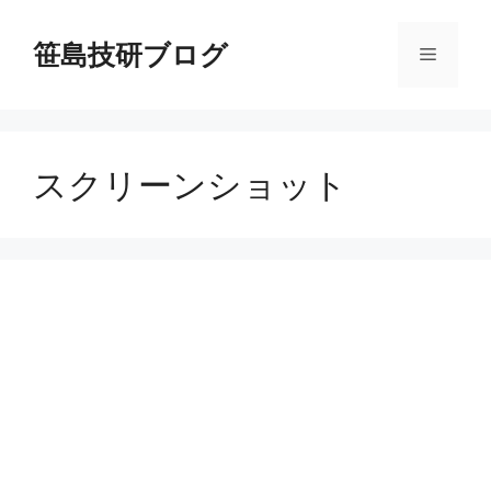
コ
ン
笹島技研ブログ
メ
テ
ン
ニ
ツ
へ
スクリーンショット
ス
ュ
キ
ッ
ー
プ