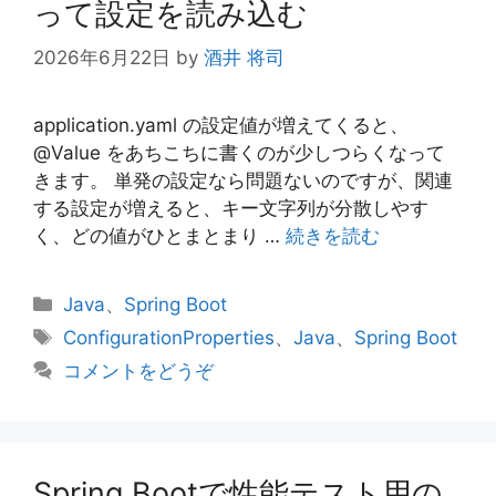
って設定を読み込む
2026年6月22日
by
酒井 将司
application.yaml の設定値が増えてくると、
@Value をあちこちに書くのが少しつらくなって
きます。 単発の設定なら問題ないのですが、関連
する設定が増えると、キー文字列が分散しやす
く、どの値がひとまとまり …
続きを読む
カ
Java
、
Spring Boot
テ
タ
ConfigurationProperties
、
Java
、
Spring Boot
ゴ
グ
コメントをどうぞ
リ
ー
Spring Bootで性能テスト用の