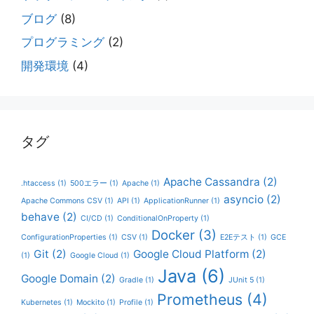
ブログ
(8)
プログラミング
(2)
開発環境
(4)
タグ
Apache Cassandra
(2)
.htaccess
(1)
500エラー
(1)
Apache
(1)
asyncio
(2)
Apache Commons CSV
(1)
API
(1)
ApplicationRunner
(1)
behave
(2)
CI/CD
(1)
ConditionalOnProperty
(1)
Docker
(3)
ConfigurationProperties
(1)
CSV
(1)
E2Eテスト
(1)
GCE
Git
(2)
Google Cloud Platform
(2)
(1)
Google Cloud
(1)
Java
(6)
Google Domain
(2)
Gradle
(1)
JUnit 5
(1)
Prometheus
(4)
Kubernetes
(1)
Mockito
(1)
Profile
(1)