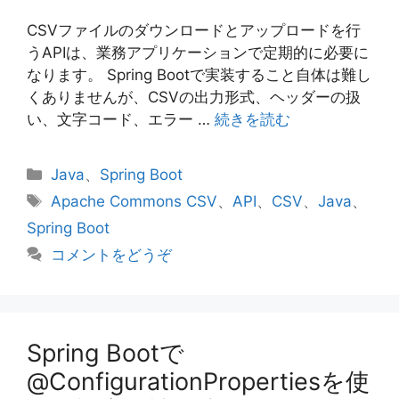
CSVファイルのダウンロードとアップロードを行
うAPIは、業務アプリケーションで定期的に必要に
なります。 Spring Bootで実装すること自体は難し
くありませんが、CSVの出力形式、ヘッダーの扱
い、文字コード、エラー …
続きを読む
カ
Java
、
Spring Boot
テ
タ
Apache Commons CSV
、
API
、
CSV
、
Java
、
ゴ
グ
Spring Boot
リ
コメントをどうぞ
ー
Spring Bootで
@ConfigurationPropertiesを使