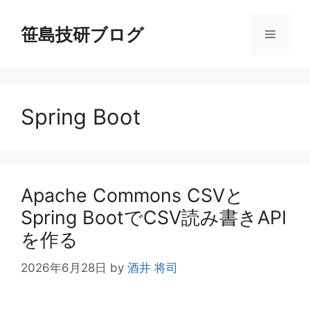
コ
ン
笹島技研ブログ
メ
テ
ン
ニ
ツ
へ
Spring Boot
ス
ュ
キ
ッ
ー
プ
Apache Commons CSVと
Spring BootでCSV読み書きAPI
を作る
2026年6月28日
by
酒井 将司