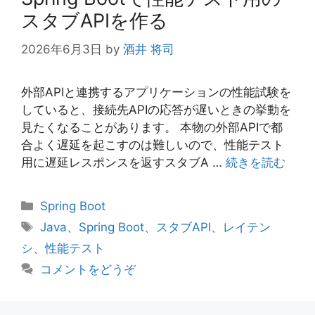
スタブAPIを作る
2026年6月3日
by
酒井 将司
外部APIと連携するアプリケーションの性能試験を
していると、接続先APIの応答が遅いときの挙動を
見たくなることがあります。 本物の外部APIで都
合よく遅延を起こすのは難しいので、性能テスト
用に遅延レスポンスを返すスタブA …
続きを読む
カ
Spring Boot
テ
タ
Java
、
Spring Boot
、
スタブAPI
、
レイテン
ゴ
グ
シ
、
性能テスト
リ
コメントをどうぞ
ー