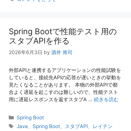
Spring Bootで性能テスト用の
スタブAPIを作る
2026年6月3日
by
酒井 将司
外部APIと連携するアプリケーションの性能試験を
していると、接続先APIの応答が遅いときの挙動を
見たくなることがあります。 本物の外部APIで都
合よく遅延を起こすのは難しいので、性能テスト
用に遅延レスポンスを返すスタブA …
続きを読む
カ
Spring Boot
テ
タ
Java
、
Spring Boot
、
スタブAPI
、
レイテン