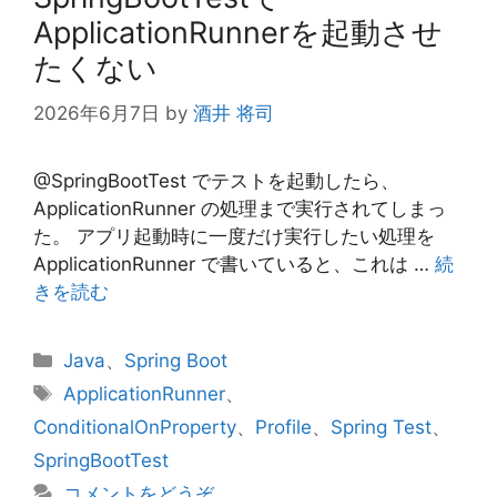
ApplicationRunnerを起動させ
たくない
2026年6月7日
by
酒井 将司
@SpringBootTest でテストを起動したら、
ApplicationRunner の処理まで実行されてしまっ
た。 アプリ起動時に一度だけ実行したい処理を
ApplicationRunner で書いていると、これは …
続
きを読む
カ
Java
、
Spring Boot
テ
タ
ApplicationRunner
、
ゴ
グ
ConditionalOnProperty
、
Profile
、
Spring Test
、
リ
SpringBootTest
ー
コメントをどうぞ