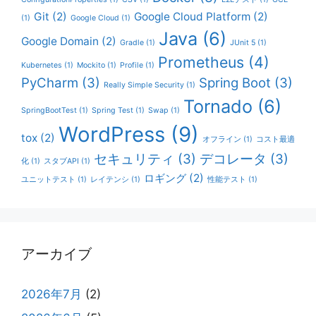
Git
(2)
Google Cloud Platform
(2)
(1)
Google Cloud
(1)
Java
(6)
Google Domain
(2)
Gradle
(1)
JUnit 5
(1)
Prometheus
(4)
Kubernetes
(1)
Mockito
(1)
Profile
(1)
PyCharm
(3)
Spring Boot
(3)
Really Simple Security
(1)
Tornado
(6)
SpringBootTest
(1)
Spring Test
(1)
Swap
(1)
WordPress
(9)
tox
(2)
オフライン
(1)
コスト最適
セキュリティ
(3)
デコレータ
(3)
化
(1)
スタブAPI
(1)
ロギング
(2)
ユニットテスト
(1)
レイテンシ
(1)
性能テスト
(1)
アーカイブ
2026年7月
(2)