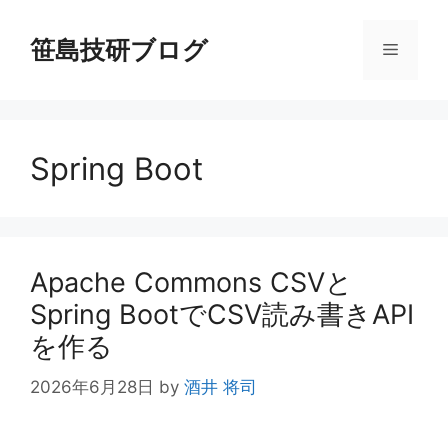
コ
ン
笹島技研ブログ
メ
テ
ン
ニ
ツ
へ
Spring Boot
ス
ュ
キ
ッ
ー
プ
Apache Commons CSVと
Spring BootでCSV読み書きAPI
を作る
2026年6月28日
by
酒井 将司