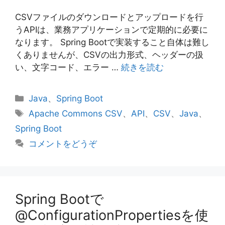
CSVファイルのダウンロードとアップロードを行
うAPIは、業務アプリケーションで定期的に必要に
なります。 Spring Bootで実装すること自体は難し
くありませんが、CSVの出力形式、ヘッダーの扱
い、文字コード、エラー …
続きを読む
カ
Java
、
Spring Boot
テ
タ
Apache Commons CSV
、
API
、
CSV
、
Java
、
ゴ
グ
Spring Boot
リ
コメントをどうぞ
ー
Spring Bootで
@ConfigurationPropertiesを使