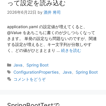
って設定を読み込む
2026年6月22日
by
酒井 将司
application.yaml の設定値が増えてくると、
@Value をあちこちに書くのが少しつらくなって
きます。 単発の設定なら問題ないのですが、関連
する設定が増えると、キー文字列が分散しやす
く、どの値がひとまとまり …
続きを読む
カ
Java
、
Spring Boot
テ
タ
ConfigurationProperties
、
Java
、
Spring Boot
ゴ
グ
コメントをどうぞ
リ
ー
SpringBootTestで