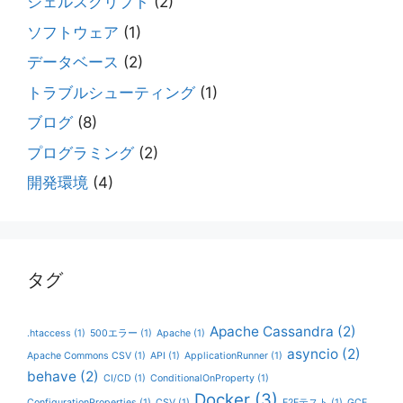
シェルスクリプト
(2)
ソフトウェア
(1)
データベース
(2)
トラブルシューティング
(1)
ブログ
(8)
プログラミング
(2)
開発環境
(4)
タグ
Apache Cassandra
(2)
.htaccess
(1)
500エラー
(1)
Apache
(1)
asyncio
(2)
Apache Commons CSV
(1)
API
(1)
ApplicationRunner
(1)
behave
(2)
CI/CD
(1)
ConditionalOnProperty
(1)
Docker
(3)
ConfigurationProperties
(1)
CSV
(1)
E2Eテスト
(1)
GCE