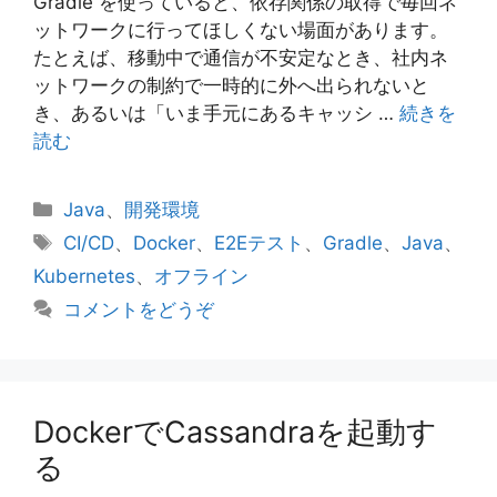
Gradle を使っていると、依存関係の取得で毎回ネ
ットワークに行ってほしくない場面があります。
たとえば、移動中で通信が不安定なとき、社内ネ
ットワークの制約で一時的に外へ出られないと
き、あるいは「いま手元にあるキャッシ …
続きを
読む
カ
Java
、
開発環境
テ
タ
CI/CD
、
Docker
、
E2Eテスト
、
Gradle
、
Java
、
ゴ
グ
Kubernetes
、
オフライン
リ
コメントをどうぞ
ー
DockerでCassandraを起動す
る