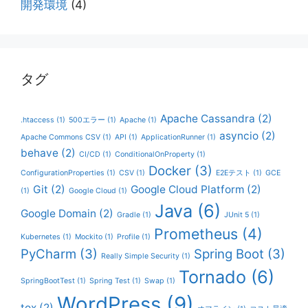
開発環境
(4)
タグ
Apache Cassandra
(2)
.htaccess
(1)
500エラー
(1)
Apache
(1)
asyncio
(2)
Apache Commons CSV
(1)
API
(1)
ApplicationRunner
(1)
behave
(2)
CI/CD
(1)
ConditionalOnProperty
(1)
Docker
(3)
ConfigurationProperties
(1)
CSV
(1)
E2Eテスト
(1)
GCE
Git
(2)
Google Cloud Platform
(2)
(1)
Google Cloud
(1)
Java
(6)
Google Domain
(2)
Gradle
(1)
JUnit 5
(1)
Prometheus
(4)
Kubernetes
(1)
Mockito
(1)
Profile
(1)
PyCharm
(3)
Spring Boot
(3)
Really Simple Security
(1)
Tornado
(6)
SpringBootTest
(1)
Spring Test
(1)
Swap
(1)
WordPress
(9)
tox
(2)