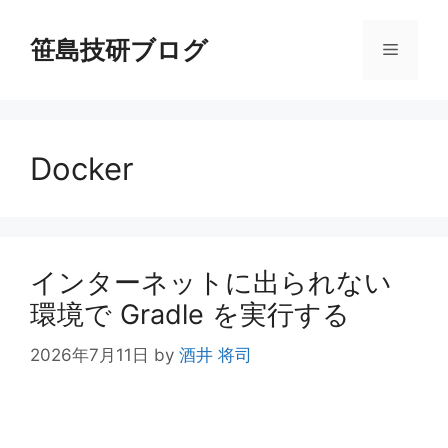
コ
ン
笹島技研ブログ
メ
テ
ン
ニ
ツ
へ
Docker
ス
ュ
キ
ッ
ー
プ
インターネットに出られない
環境で Gradle を実行する
2026年7月11日
by
酒井 将司