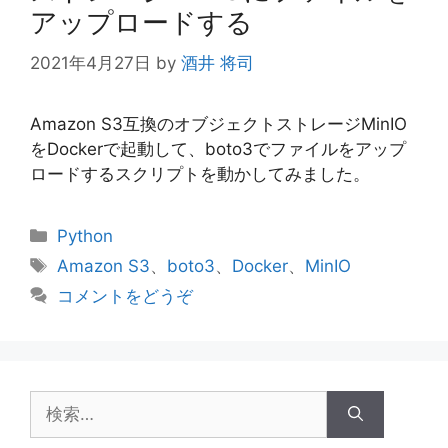
アップロードする
2021年4月27日
by
酒井 将司
Amazon S3互換のオブジェクトストレージMinIO
をDockerで起動して、boto3でファイルをアップ
ロードするスクリプトを動かしてみました。
カ
Python
テ
タ
Amazon S3
、
boto3
、
Docker
、
MinIO
ゴ
グ
コメントをどうぞ
リ
ー
検
索: