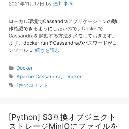
2021年11月17日
by
酒井 将司
ローカル環境でCassandraアプリケーションの動
作確認できるようにしたいので、Dockerで
Cassandraを起動する方法をメモしておきます。
まず、docker runでCassandraのパスワードがコ
ンソール …
続きを読む
カ
Docker
テ
タ
Apache Cassandra
、
Docker
ゴ
グ
1件のコメント
リ
ー
[Python] S3互換オブジェクト
ストレージMinIOにファイルを