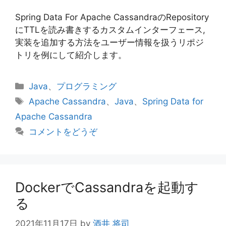
Spring Data For Apache CassandraのRepository
にTTLを読み書きするカスタムインターフェース,
実装を追加する方法をユーザー情報を扱うリポジ
トリを例にして紹介します。
カ
Java
、
プログラミング
テ
タ
Apache Cassandra
、
Java
、
Spring Data for
ゴ
グ
Apache Cassandra
リ
コメントをどうぞ
ー
DockerでCassandraを起動す
る
2021年11月17日
by
酒井 将司