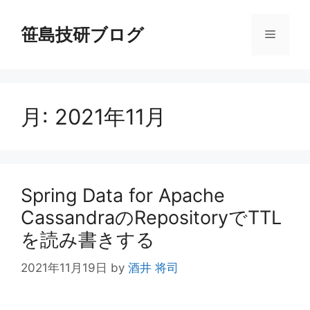
コ
ン
笹島技研ブログ
メ
テ
ン
ニ
ツ
へ
月:
2021年11月
ス
ュ
キ
ッ
ー
プ
Spring Data for Apache
CassandraのRepositoryでTTL
を読み書きする
2021年11月19日
by
酒井 将司