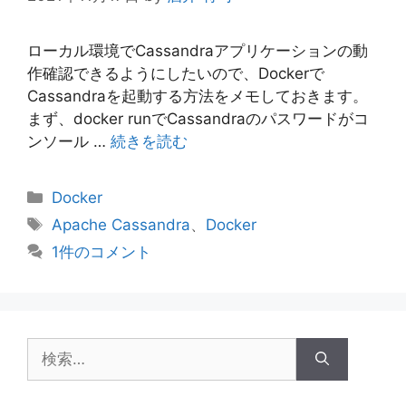
ローカル環境でCassandraアプリケーションの動
作確認できるようにしたいので、Dockerで
Cassandraを起動する方法をメモしておきます。
まず、docker runでCassandraのパスワードがコ
ンソール …
続きを読む
カ
Docker
テ
タ
Apache Cassandra
、
Docker
ゴ
グ
1件のコメント
リ
ー
検
索: