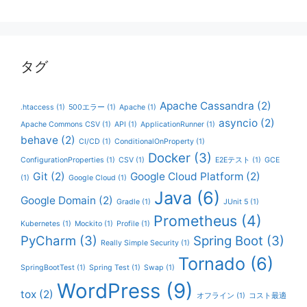
タグ
Apache Cassandra
(2)
.htaccess
(1)
500エラー
(1)
Apache
(1)
asyncio
(2)
Apache Commons CSV
(1)
API
(1)
ApplicationRunner
(1)
behave
(2)
CI/CD
(1)
ConditionalOnProperty
(1)
Docker
(3)
ConfigurationProperties
(1)
CSV
(1)
E2Eテスト
(1)
GCE
Git
(2)
Google Cloud Platform
(2)
(1)
Google Cloud
(1)
Java
(6)
Google Domain
(2)
Gradle
(1)
JUnit 5
(1)
Prometheus
(4)
Kubernetes
(1)
Mockito
(1)
Profile
(1)
PyCharm
(3)
Spring Boot
(3)
Really Simple Security
(1)
Tornado
(6)
SpringBootTest
(1)
Spring Test
(1)
Swap
(1)
WordPress
(9)
tox
(2)
オフライン
(1)
コスト最適