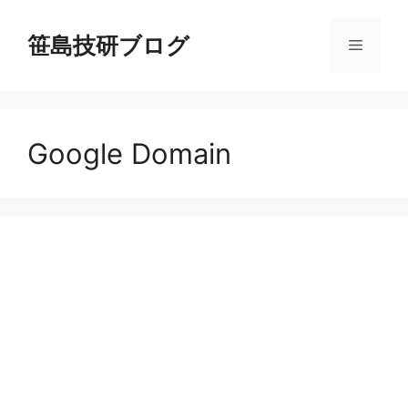
コ
ン
笹島技研ブログ
メ
テ
ン
ニ
ツ
へ
Google Domain
ス
ュ
キ
ッ
ー
プ