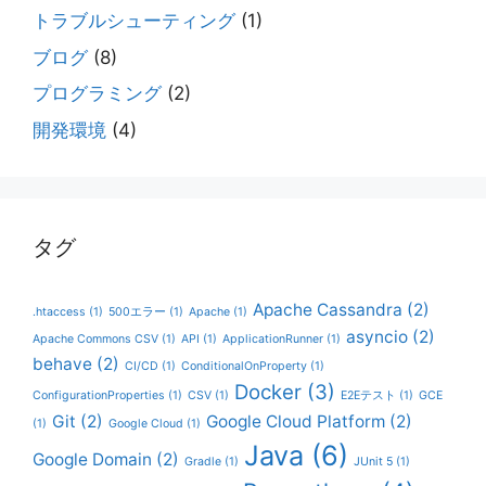
トラブルシューティング
(1)
ブログ
(8)
プログラミング
(2)
開発環境
(4)
タグ
Apache Cassandra
(2)
.htaccess
(1)
500エラー
(1)
Apache
(1)
asyncio
(2)
Apache Commons CSV
(1)
API
(1)
ApplicationRunner
(1)
behave
(2)
CI/CD
(1)
ConditionalOnProperty
(1)
Docker
(3)
ConfigurationProperties
(1)
CSV
(1)
E2Eテスト
(1)
GCE
Git
(2)
Google Cloud Platform
(2)
(1)
Google Cloud
(1)
Java
(6)
Google Domain
(2)
Gradle
(1)
JUnit 5
(1)