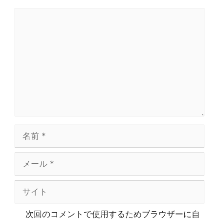
コ
メ
ン
ト
名
前
メ
ー
ル
サ
イ
ト
次回のコメントで使用するためブラウザーに自