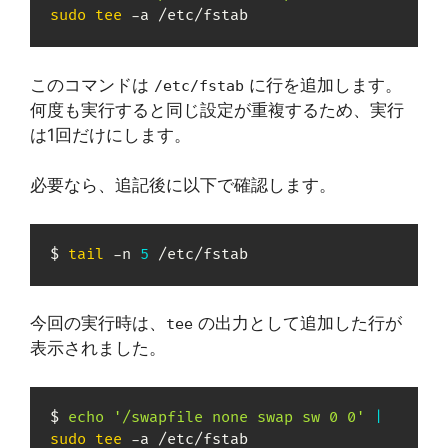
sudo
tee
 -a /etc/fstab
このコマンドは
に行を追加します。
/etc/fstab
何度も実行すると同じ設定が重複するため、実行
は1回だけにします。
必要なら、追記後に以下で確認します。
$ 
tail
 -n 
5
 /etc/fstab
今回の実行時は、
の出力として追加した行が
tee
表示されました。
$ 
echo
'/swapfile none swap sw 0 0'
|
sudo
tee
 -a /etc/fstab
