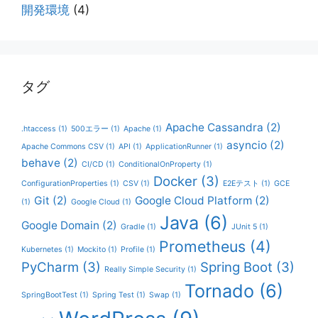
開発環境
(4)
タグ
Apache Cassandra
(2)
.htaccess
(1)
500エラー
(1)
Apache
(1)
asyncio
(2)
Apache Commons CSV
(1)
API
(1)
ApplicationRunner
(1)
behave
(2)
CI/CD
(1)
ConditionalOnProperty
(1)
Docker
(3)
ConfigurationProperties
(1)
CSV
(1)
E2Eテスト
(1)
GCE
Git
(2)
Google Cloud Platform
(2)
(1)
Google Cloud
(1)
Java
(6)
Google Domain
(2)
Gradle
(1)
JUnit 5
(1)
Prometheus
(4)
Kubernetes
(1)
Mockito
(1)
Profile
(1)
PyCharm
(3)
Spring Boot
(3)
Really Simple Security
(1)
Tornado
(6)
SpringBootTest
(1)
Spring Test
(1)
Swap
(1)