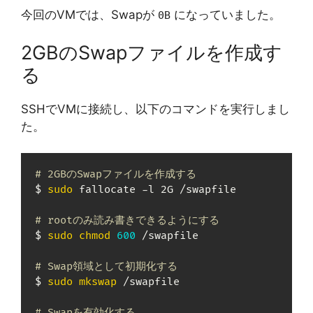
今回のVMでは、Swapが
になっていました。
0B
2GBのSwapファイルを作成す
る
SSHでVMに接続し、以下のコマンドを実行しまし
た。
# 2GBのSwapファイルを作成する
$ 
sudo
 fallocate -l 2G /swapfile

# rootのみ読み書きできるようにする
$ 
sudo
chmod
600
 /swapfile

# Swap領域として初期化する
$ 
sudo
mkswap
 /swapfile

# Swapを有効化する