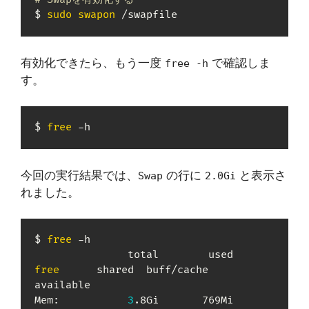
$ 
sudo
swapon
 /swapfile
有効化できたら、もう一度
で確認しま
free -h
す。
$ 
free
 -h
今回の実行結果では、
の行に
と表示さ
Swap
2.0Gi
れました。
$ 
free
 -h

               total        used        
free
      shared  buff/cache   
available

Mem:           
3
.8Gi       769Mi       