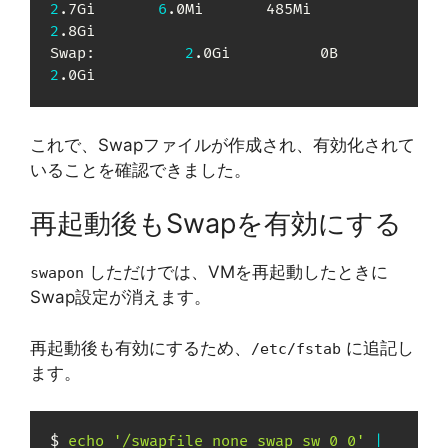
2
.7Gi       
6
.0Mi       485Mi       
2
.8Gi

Swap:          
2
.0Gi          0B       
2
.0Gi
これで、Swapファイルが作成され、有効化されて
いることを確認できました。
再起動後もSwapを有効にする
しただけでは、VMを再起動したときに
swapon
Swap設定が消えます。
再起動後も有効にするため、
に追記し
/etc/fstab
ます。
$ 
echo
'/swapfile none swap sw 0 0'
|