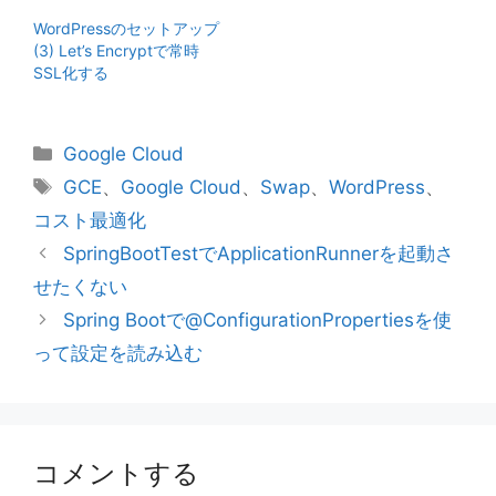
WordPressのセットアップ
(3) Let’s Encryptで常時
SSL化する
カ
Google Cloud
テ
タ
GCE
、
Google Cloud
、
Swap
、
WordPress
、
ゴ
グ
コスト最適化
リ
SpringBootTestでApplicationRunnerを起動さ
ー
せたくない
Spring Bootで@ConfigurationPropertiesを使
って設定を読み込む
コメントする