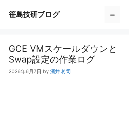
コ
ン
笹島技研ブログ
メ
テ
ン
ニ
ツ
へ
GCE VMスケールダウンと
ス
ュ
キ
Swap設定の作業ログ
ッ
ー
プ
2026年6月7日
by
酒井 将司