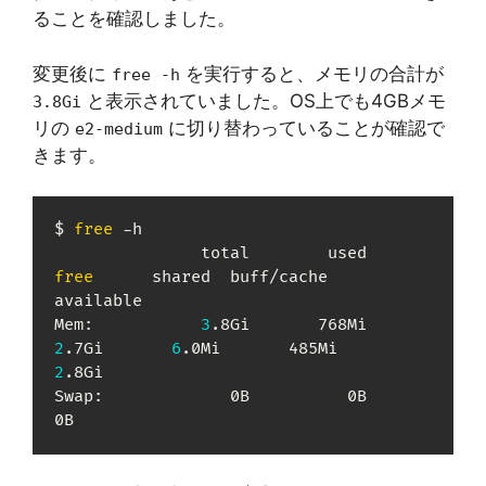
ることを確認しました。
変更後に
を実行すると、メモリの合計が
free -h
と表示されていました。OS上でも4GBメモ
3.8Gi
リの
に切り替わっていることが確認で
e2-medium
きます。
$ 
free
 -h

               total        used        
free
      shared  buff/cache   
available

Mem:           
3
.8Gi       768Mi       
2
.7Gi       
6
.0Mi       485Mi       
2
.8Gi

Swap:             0B          0B          
0B