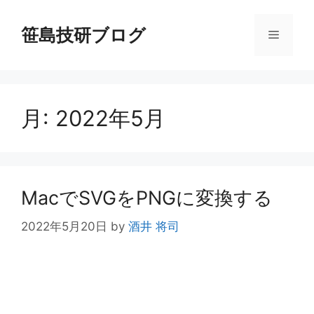
コ
ン
笹島技研ブログ
メ
テ
ン
ニ
ツ
へ
月:
2022年5月
ス
ュ
キ
ッ
ー
プ
MacでSVGをPNGに変換する
2022年5月20日
by
酒井 将司