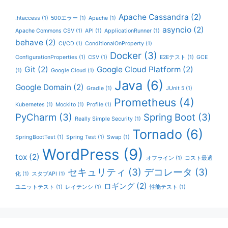
Apache Cassandra
(2)
.htaccess
(1)
500エラー
(1)
Apache
(1)
asyncio
(2)
Apache Commons CSV
(1)
API
(1)
ApplicationRunner
(1)
behave
(2)
CI/CD
(1)
ConditionalOnProperty
(1)
Docker
(3)
ConfigurationProperties
(1)
CSV
(1)
E2Eテスト
(1)
GCE
Git
(2)
Google Cloud Platform
(2)
(1)
Google Cloud
(1)
Java
(6)
Google Domain
(2)
Gradle
(1)
JUnit 5
(1)
Prometheus
(4)
Kubernetes
(1)
Mockito
(1)
Profile
(1)
PyCharm
(3)
Spring Boot
(3)
Really Simple Security
(1)
Tornado
(6)
SpringBootTest
(1)
Spring Test
(1)
Swap
(1)
WordPress
(9)
tox
(2)
オフライン
(1)
コスト最適
セキュリティ
(3)
デコレータ
(3)
化
(1)
スタブAPI
(1)
ロギング
(2)
ユニットテスト
(1)
レイテンシ
(1)
性能テスト
(1)