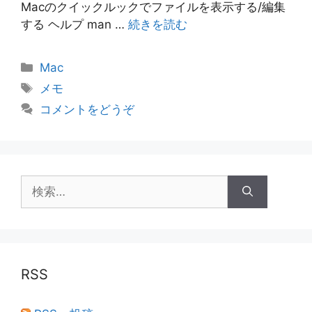
Macのクイックルックでファイルを表示する/編集
する ヘルプ man …
続きを読む
カ
Mac
テ
タ
メモ
ゴ
グ
コメントをどうぞ
リ
ー
検
索:
RSS