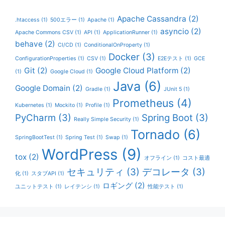
Apache Cassandra
(2)
.htaccess
(1)
500エラー
(1)
Apache
(1)
asyncio
(2)
Apache Commons CSV
(1)
API
(1)
ApplicationRunner
(1)
behave
(2)
CI/CD
(1)
ConditionalOnProperty
(1)
Docker
(3)
ConfigurationProperties
(1)
CSV
(1)
E2Eテスト
(1)
GCE
Git
(2)
Google Cloud Platform
(2)
(1)
Google Cloud
(1)
Java
(6)
Google Domain
(2)
Gradle
(1)
JUnit 5
(1)
Prometheus
(4)
Kubernetes
(1)
Mockito
(1)
Profile
(1)
PyCharm
(3)
Spring Boot
(3)
Really Simple Security
(1)
Tornado
(6)
SpringBootTest
(1)
Spring Test
(1)
Swap
(1)
WordPress
(9)
tox
(2)
オフライン
(1)
コスト最適
セキュリティ
(3)
デコレータ
(3)
化
(1)
スタブAPI
(1)
ロギング
(2)
ユニットテスト
(1)
レイテンシ
(1)
性能テスト
(1)