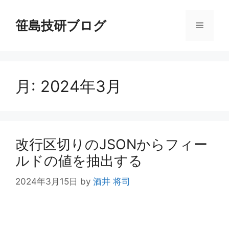
コ
ン
笹島技研ブログ
メ
テ
ン
ニ
ツ
へ
月:
2024年3月
ス
ュ
キ
ッ
ー
プ
改行区切りのJSONからフィー
ルドの値を抽出する
2024年3月15日
by
酒井 将司