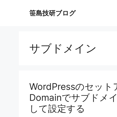
コ
ン
笹島技研ブログ
テ
ン
ツ
へ
ス
サブドメイン
キ
ッ
プ
WordPressのセットア
Domainでサブド
して設定する