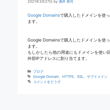
2021年3月27日
by
酒井 将司
Google Domains
で購入したドメインを使って
ます。
Google Domainsで購入したドメインを
ます。
もしかしたら他の用途にもドメインを使い回す
外部IPアドレスに割り当てます。
カ
ブログ
テ
タ
Google Domain
、
HTTPS
、
SSL
、
サブドメイン
ゴ
グ
コメントをどうぞ
リ
ー