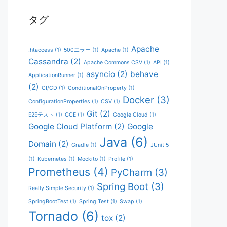
タグ
Apache
.htaccess
(1)
500エラー
(1)
Apache
(1)
Cassandra
(2)
Apache Commons CSV
(1)
API
(1)
asyncio
(2)
behave
ApplicationRunner
(1)
(2)
CI/CD
(1)
ConditionalOnProperty
(1)
Docker
(3)
ConfigurationProperties
(1)
CSV
(1)
Git
(2)
E2Eテスト
(1)
GCE
(1)
Google Cloud
(1)
Google Cloud Platform
(2)
Google
Java
(6)
Domain
(2)
Gradle
(1)
JUnit 5
(1)
Kubernetes
(1)
Mockito
(1)
Profile
(1)
Prometheus
(4)
PyCharm
(3)
Spring Boot
(3)
Really Simple Security
(1)
SpringBootTest
(1)
Spring Test
(1)
Swap
(1)
Tornado
(6)
tox
(2)