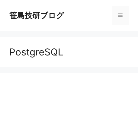
コ
ン
笹島技研ブログ
メ
テ
ン
ニ
ツ
へ
PostgreSQL
ス
ュ
キ
ッ
ー
プ