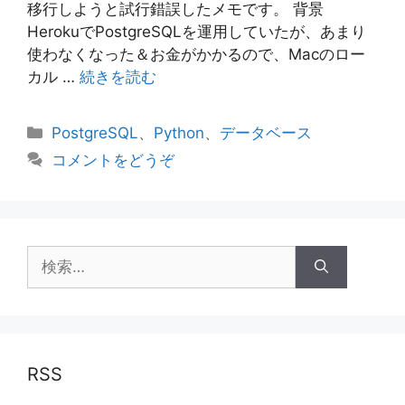
移行しようと試行錯誤したメモです。 背景
HerokuでPostgreSQLを運用していたが、あまり
使わなくなった＆お金がかかるので、Macのロー
カル …
続きを読む
カ
PostgreSQL
、
Python
、
データベース
テ
コメントをどうぞ
ゴ
リ
ー
検
索:
RSS