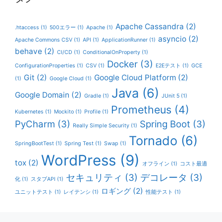
Apache Cassandra
(2)
.htaccess
(1)
500エラー
(1)
Apache
(1)
asyncio
(2)
Apache Commons CSV
(1)
API
(1)
ApplicationRunner
(1)
behave
(2)
CI/CD
(1)
ConditionalOnProperty
(1)
Docker
(3)
ConfigurationProperties
(1)
CSV
(1)
E2Eテスト
(1)
GCE
Git
(2)
Google Cloud Platform
(2)
(1)
Google Cloud
(1)
Java
(6)
Google Domain
(2)
Gradle
(1)
JUnit 5
(1)
Prometheus
(4)
Kubernetes
(1)
Mockito
(1)
Profile
(1)
PyCharm
(3)
Spring Boot
(3)
Really Simple Security
(1)
Tornado
(6)
SpringBootTest
(1)
Spring Test
(1)
Swap
(1)
WordPress
(9)
tox
(2)
オフライン
(1)
コスト最適
セキュリティ
(3)
デコレータ
(3)
化
(1)
スタブAPI
(1)
ロギング
(2)
ユニットテスト
(1)
レイテンシ
(1)
性能テスト
(1)