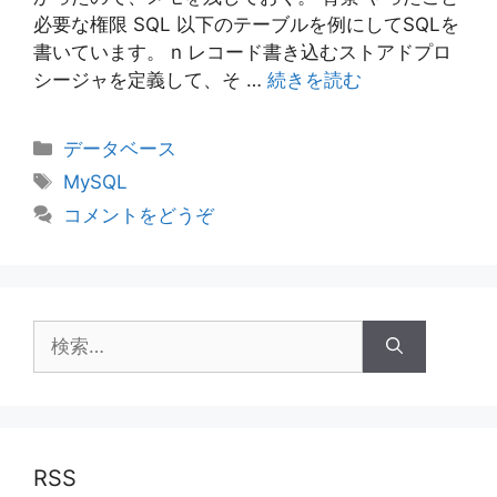
必要な権限 SQL 以下のテーブルを例にしてSQLを
書いています。 n レコード書き込むストアドプロ
シージャを定義して、そ …
続きを読む
カ
データベース
テ
タ
MySQL
ゴ
グ
コメントをどうぞ
リ
ー
検
索:
RSS