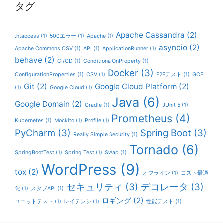
タグ
Apache Cassandra
(2)
.htaccess
(1)
500エラー
(1)
Apache
(1)
asyncio
(2)
Apache Commons CSV
(1)
API
(1)
ApplicationRunner
(1)
behave
(2)
CI/CD
(1)
ConditionalOnProperty
(1)
Docker
(3)
ConfigurationProperties
(1)
CSV
(1)
E2Eテスト
(1)
GCE
Git
(2)
Google Cloud Platform
(2)
(1)
Google Cloud
(1)
Java
(6)
Google Domain
(2)
Gradle
(1)
JUnit 5
(1)
Prometheus
(4)
Kubernetes
(1)
Mockito
(1)
Profile
(1)
PyCharm
(3)
Spring Boot
(3)
Really Simple Security
(1)
Tornado
(6)
SpringBootTest
(1)
Spring Test
(1)
Swap
(1)
WordPress
(9)
tox
(2)
オフライン
(1)
コスト最適
セキュリティ
(3)
デコレータ
(3)
化
(1)
スタブAPI
(1)
ロギング
(2)
ユニットテスト
(1)
レイテンシ
(1)
性能テスト
(1)