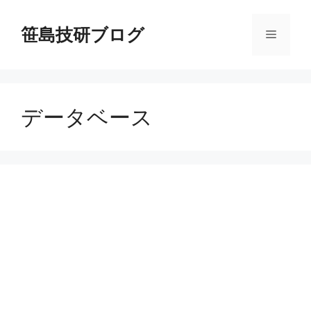
コ
ン
笹島技研ブログ
メ
テ
ン
ニ
ツ
へ
データベース
ス
ュ
キ
ッ
ー
プ