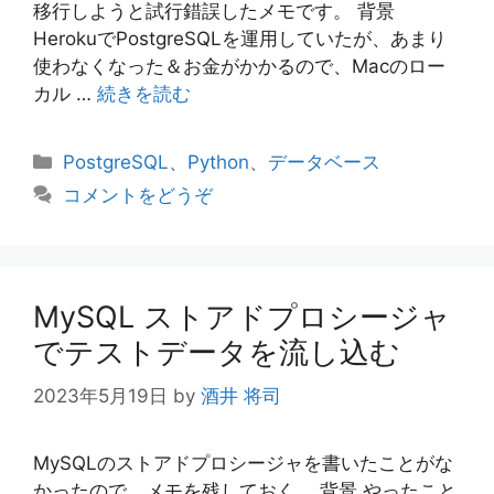
移行しようと試行錯誤したメモです。 背景
HerokuでPostgreSQLを運用していたが、あまり
使わなくなった＆お金がかかるので、Macのロー
カル …
続きを読む
カ
PostgreSQL
、
Python
、
データベース
テ
コメントをどうぞ
ゴ
リ
ー
MySQL ストアドプロシージャ
でテストデータを流し込む
2023年5月19日
by
酒井 将司
MySQLのストアドプロシージャを書いたことがな
かったので、メモを残しておく。 背景 やったこと