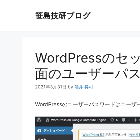
コ
ン
笹島技研ブログ
テ
ン
ツ
へ
ス
WordPressのセ
キ
ッ
面のユーザーパ
プ
2021年3月31日
by
酒井 将司
WordPressのユーザーパスワードはユ