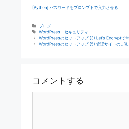
[Python] パスワードをプロンプトで入力させる
カ
ブログ
テ
タ
WordPress
、
セキュリティ
ゴ
グ
WordPressのセットアップ (3) Let’s Encryp
リ
WordPressのセットアップ (5) 管理サイトのU
ー
コメントする
コ
メ
ン
ト