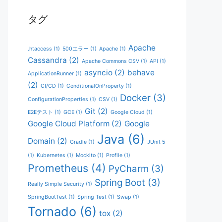
タグ
Apache
.htaccess
(1)
500エラー
(1)
Apache
(1)
Cassandra
(2)
Apache Commons CSV
(1)
API
(1)
asyncio
(2)
behave
ApplicationRunner
(1)
(2)
CI/CD
(1)
ConditionalOnProperty
(1)
Docker
(3)
ConfigurationProperties
(1)
CSV
(1)
Git
(2)
E2Eテスト
(1)
GCE
(1)
Google Cloud
(1)
Google Cloud Platform
(2)
Google
Java
(6)
Domain
(2)
Gradle
(1)
JUnit 5
(1)
Kubernetes
(1)
Mockito
(1)
Profile
(1)
Prometheus
(4)
PyCharm
(3)
Spring Boot
(3)
Really Simple Security
(1)
SpringBootTest
(1)
Spring Test
(1)
Swap
(1)
Tornado
(6)
tox
(2)