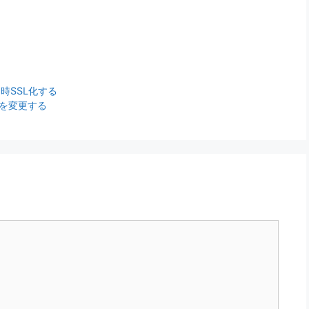
tで常時SSL化する
RLを変更する