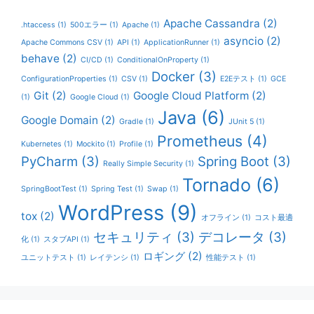
Apache Cassandra
(2)
.htaccess
(1)
500エラー
(1)
Apache
(1)
asyncio
(2)
Apache Commons CSV
(1)
API
(1)
ApplicationRunner
(1)
behave
(2)
CI/CD
(1)
ConditionalOnProperty
(1)
Docker
(3)
ConfigurationProperties
(1)
CSV
(1)
E2Eテスト
(1)
GCE
Git
(2)
Google Cloud Platform
(2)
(1)
Google Cloud
(1)
Java
(6)
Google Domain
(2)
Gradle
(1)
JUnit 5
(1)
Prometheus
(4)
Kubernetes
(1)
Mockito
(1)
Profile
(1)
PyCharm
(3)
Spring Boot
(3)
Really Simple Security
(1)
Tornado
(6)
SpringBootTest
(1)
Spring Test
(1)
Swap
(1)
WordPress
(9)
tox
(2)
オフライン
(1)
コスト最適
セキュリティ
(3)
デコレータ
(3)
化
(1)
スタブAPI
(1)
ロギング
(2)
ユニットテスト
(1)
レイテンシ
(1)
性能テスト
(1)