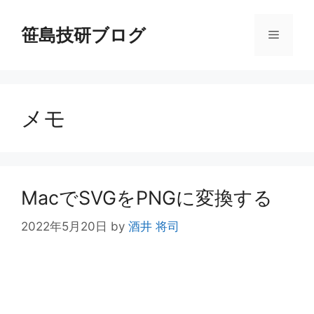
コ
ン
笹島技研ブログ
メ
テ
ン
ニ
ツ
へ
メモ
ス
ュ
キ
ッ
ー
プ
MacでSVGをPNGに変換する
2022年5月20日
by
酒井 将司