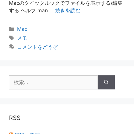
Macのクイックルックでファイルを表示する/編集
する ヘルプ man …
続きを読む
カ
Mac
テ
タ
メモ
ゴ
グ
コメントをどうぞ
リ
ー
検
索:
RSS