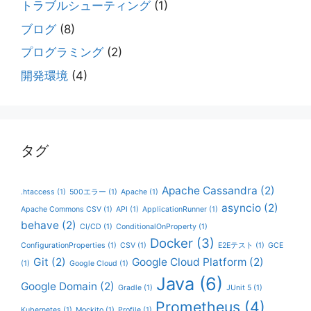
トラブルシューティング
(1)
ブログ
(8)
プログラミング
(2)
開発環境
(4)
タグ
Apache Cassandra
(2)
.htaccess
(1)
500エラー
(1)
Apache
(1)
asyncio
(2)
Apache Commons CSV
(1)
API
(1)
ApplicationRunner
(1)
behave
(2)
CI/CD
(1)
ConditionalOnProperty
(1)
Docker
(3)
ConfigurationProperties
(1)
CSV
(1)
E2Eテスト
(1)
GCE
Git
(2)
Google Cloud Platform
(2)
(1)
Google Cloud
(1)
Java
(6)
Google Domain
(2)
Gradle
(1)
JUnit 5
(1)
Prometheus
(4)
Kubernetes
(1)
Mockito
(1)
Profile
(1)