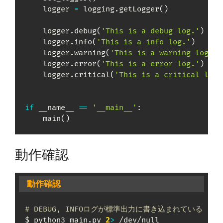
    logger 
=
 logging
.
getLogger
(
)
    logger
.
debug
(
'This is a debug log.'
)
    logger
.
info
(
'This is a info log.'
)
    logger
.
warning
(
'This is a warning log.'
)
    logger
.
error
(
'This is a error log.'
)
    logger
.
critical
(
'This is a critical log.
if
 __name__ 
==
'__main__'
:
    main
(
)
動作確認
動作確認
# DEBUG, INFOログが標準出力に書き込まれている
$ python3 main.py 
2
>
 /dev/null
