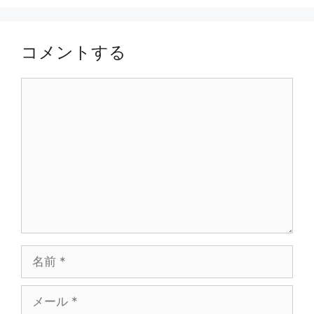
コメントする
コ
メ
ン
ト
名
前
メ
ー