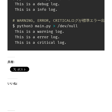
 This is a debug log.

 This is a info log.

# WARNING, ERROR, CRITICALログが標準エラー
$ python3 main.py 
>
 /dev/null

 This is a warning log.

 This is a error log.

 This is a critical log.
共有:
いいね: