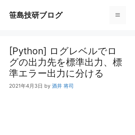
コ
ン
笹島技研ブログ
メ
テ
ン
ニ
ツ
へ
[Python] ログレベルでロ
ス
ュ
キ
グの出力先を標準出力、標
ッ
ー
準エラー出力に分ける
プ
2021年4月3日
by
酒井 将司