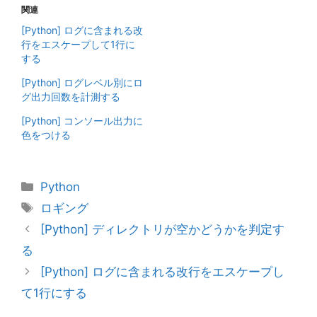
関連
[Python] ログに含まれる改
行をエスケープして1行に
する
[Python] ログレベル別にロ
グ出力回数を計測する
[Python] コンソール出力に
色をつける
カ
Python
テ
タ
ロギング
ゴ
グ
[Python] ディレクトリが空かどうかを判定す
リ
る
ー
[Python] ログに含まれる改行をエスケープし
て1行にする